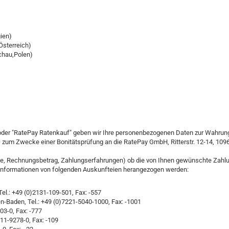
ien)
Österreich)
schau,Polen)
oder "RatePay Ratenkauf" geben wir Ihre personenbezogenen Daten zur Wahrung 
O zum Zwecke einer Bonitätsprüfung an die RatePay GmbH, Ritterstr. 12-14, 1096
torie, Rechnungsbetrag, Zahlungserfahrungen) ob die von Ihnen gewünschte Zah
tätsinformationen von folgenden Auskunfteien herangezogen werden:
l.: +49 (0)2131-109-501, Fax: -557
-Baden, Tel.: +49 (0)7221-5040-1000, Fax: -1001
3-0, Fax: -777
1-9278-0, Fax: -109