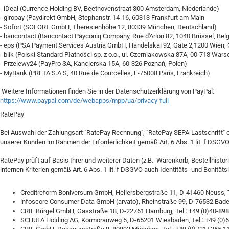
- iDeal (Currence Holding BV, Beethovenstraat 300 Amsterdam, Niederlande)
- giropay (Paydirekt GmbH, Stephanstr. 14-16, 60313 Frankfurt am Main
- Sofort (SOFORT GmbH, Theresienhöhe 12, 80339 München, Deutschland)
- bancontact (Bancontact Payconiq Company, Rue d'Arlon 82, 1040 Brüssel, Belg
- eps (PSA Payment Services Austria GmbH, Handelskai 92, Gate 2,1200 Wien, 
- blik (Polski Standard Płatności sp. z o.o., ul. Czerniakowska 87A, 00-718 War
- Przelewy24 (PayPro SA, Kanclerska 15A, 60-326 Poznań, Polen)
- MyBank (PRETA S.A.S, 40 Rue de Courcelles, F-75008 Paris, Frankreich)
Weitere Informationen finden Sie in der Datenschutzerklärung von PayPal:
https://www.paypal.com/de/webapps/mpp/ua/privacy-full
RatePay
Bei Auswahl der Zahlungsart "RatePay Rechnung", "RatePay SEPA-Lastschrift" 
unserer Kunden im Rahmen der Erforderlichkeit gemäß Art. 6 Abs. 1 lit. f DSGV
RatePay prüft auf Basis Ihrer und weiterer Daten (z.B. Warenkorb, Bestellhis
internen Kriterien gemäß Art. 6 Abs. 1 lit. f DSGVO auch Identitäts- und Boni
Creditreform Boniversum GmbH, Hellersbergstraße 11, D-41460 Neuss, Te
infoscore Consumer Data GmbH (arvato), Rheinstraße 99, D-76532 Baden
CRIF Bürgel GmbH, Gasstraße 18, D-22761 Hamburg, Tel.: +49 (0)40-8980
SCHUFA Holding AG, Kormoranweg 5, D-65201 Wiesbaden, Tel.: +49 (0)61