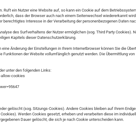
. Ruft ein Nutzer eine Website auf, so kann ein Cookie auf dem Betriebssystem
forderlich, dass der Browser auch nach einem Seitenwechsel wiedererkannt wir
er berechtigtes Interesse in der Verarbeitung der personenbezogenen Daten nach 
nalyse des Surfverhaltens der Nutzer ermöglichen (sog. Third Party Cookies).
iligen Kapitels dieser Datenschutzerklärung.
ch eine Änderung der Einstellungen in Ihrem Internetbrowser können Sie die Übe
e Funktionen der Website vollumfänglich genutzt werden. Die Übermittlung von 
der unter den folgenden Links:
-allow-cookies
swer=95647
der gelöscht (sog. Sitzungs-Cookies). Andere Cookies bleiben auf Ihrem Endge
Cookies). Werden Cookies gesetzt, erheben und verarbeiten diese im individu
rgegebenen Dauer gelöscht, die sich je nach Cookie unterscheiden kann.