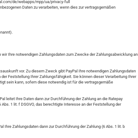
ypal.com/de/webapps/mpp/ua/privacy-full
sonenbezogenen Daten zu verarbeiten, wenn dies zur vertragsgemäßen
enannt).
geben wir Ihre notwendigen Zahlungsdaten zum Zwecke der Zahlungsabwicklung an
itätsauskunft vor. Zu diesem Zweck gibt PayPal Ihre notwendigen Zahlungsdaten
 der Feststellung Ihrer Zahlungsfähigkeit. Sie können dieser Verarbeitung Ihrer
igt sein kann, sofern diese notwendig ist für die vertragsgemäße
al leitet Ihre Daten dann zur Durchführung der Zahlung an die Ratepay
 Abs. 1 lit. f DSGVO, das berechtigte Interesse an der Feststellung der
l Ihre Zahlungsdaten dann zur Durchführung der Zahlung (6 Abs. 1 lit. b