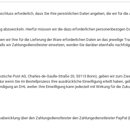
hluss erforderlich, dass Sie Ihre persönlichen Daten angeben, die wir für di
ung abzuwickeln. Hierfür müssen wir die dazu erforderlichen personenbezogen D
en wir Ihre für die Lieferung der Ware erforderlichen Daten an das jeweilige T
Falls wir Zahlungsdienstleister einsetzen, werden Sie darüber ebenfalls nachfolg
eutsche Post AG, Charles-de-Gaulle-Straße 20, 53113 Bonn), geben wir zum Zweck
enn Sie im Bestellprozess Ihre ausdrückliche Einwilligung erteilt haben, gebe
digung an DHL weiter. Ihre Einwilligung kann jederzeit mit Wirkung für die Z
bwicklung über den Zahlungsdienstleister den Zahlungsdienstleister PayPal (Euro