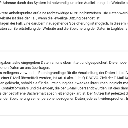
IP-Adresse durch das System ist notwendig, um eine Auslieferung der Website 
konkrete Anhaltspunkte auf eine rechtswidrige Nutzung hinweisen. Die Daten werd
ebsite ist dies der Fall, wenn die jeweilige Sitzung beendet ist.
 Tagen der Fall. Eine darüberhinausgehende Speicherung ist möglich. In diesem 
n zur Bereitstellung der Website und die Speicherung der Daten in Logfiles ist f
ingabemaske eingegeben Daten an uns übermittelt und gespeichert. Die erhobe
benen Daten an uns übertragen.
 Anliegens verwendet. Rechtsgrundlage für die Verarbeitung der Daten ist bei Vor
ner E-Mail übermittelt werden, ist Art. 6 Abs. 1 lit. f) DSGVO. Zielt der E-Mail-
rden gelöscht, sobald sie für die Erreichung des Zweckes ihrer Erhebung nicht m
aktformulars und diejenigen, die per E-Mail übersandt wurden, ist dies dann d
er betroffene Sachverhalt abschließend geklärt ist. Der Nutzer hat jederzeit d
 er der Speicherung seiner personenbezogenen Daten jederzeit widersprechen. In