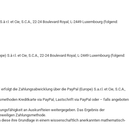
à r.l. et Cie, S.C.A., 22-24 Boulevard Royal, L-2449 Luxembourg (folgend:
) S.à r.l. et Cie, S.C.A., 22-24 Boulevard Royal, L-2449 Luxembourg (folgend:
rfolgt die Zahlungsabwicklung über die PayPal (Europe) S.a.r.l. et Cie, S.C.A.,
methoden Kreditkarte via PayPal, Lastschrift via PayPal oder – falls angeboten
hlungsfähigkeit an Auskunfteien weitergegeben. Das Ergebnis der
 jeweiligen Zahlungsmethode.
en diese ihre Grundlage in einem wissenschaftlich anerkannten mathematisch-