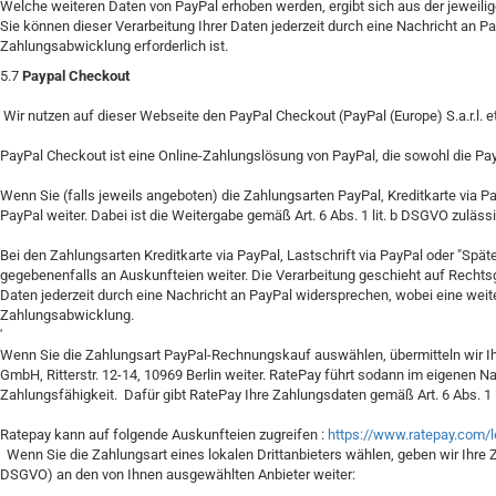
Welche weiteren Daten von PayPal erhoben werden, ergibt sich aus der jeweili
Sie können dieser Verarbeitung Ihrer Daten jederzeit durch eine Nachricht an 
Zahlungsabwicklung erforderlich ist.
5.7
Paypal Checkout
Wir nutzen auf dieser Webseite den PayPal Checkout (PayPal (Europe) S.a.r.l. e
PayPal Checkout ist eine Online-Zahlungslösung von PayPal, die sowohl die Pa
Wenn Sie (falls jeweils angeboten) die Zahlungsarten PayPal, Kreditkarte via
PayPal weiter. Dabei ist die Weitergabe gemäß Art. 6 Abs. 1 lit. b DSGVO zulässi
Bei den Zahlungsarten Kreditkarte via PayPal, Lastschrift via PayPal oder "Spä
gegebenenfalls an Auskunfteien weiter. Die Verarbeitung geschieht auf Rechtsgru
Daten jederzeit durch eine Nachricht an PayPal widersprechen, wobei eine weit
Zahlungsabwicklung.
'
Wenn Sie die Zahlungsart PayPal-Rechnungskauf auswählen, übermitteln wir Ihr
GmbH, Ritterstr. 12-14, 10969 Berlin weiter. RatePay führt sodann im eigenen Na
Zahlungsfähigkeit. Dafür gibt RatePay Ihre Zahlungsdaten gemäß Art. 6 Abs. 1 
Ratepay kann auf folgende Auskunfteien zugreifen :
https://www.ratepay.com/l
Wenn Sie die Zahlungsart eines lokalen Drittanbieters wählen, geben wir Ihre Z
DSGVO) an den von Ihnen ausgewählten Anbieter weiter: