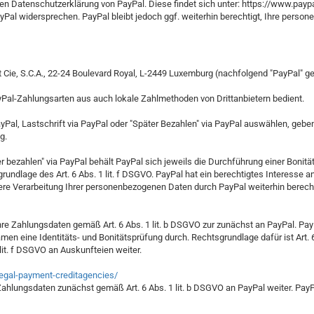
gen Datenschutzerklärung von PayPal. Diese findet sich unter: https://www.pa
PayPal widersprechen. PayPal bleibt jedoch ggf. weiterhin berechtigt, Ihre per
t Cie, S.C.A., 22-24 Boulevard Royal, L-2449 Luxemburg (nachfolgend "PayPal" g
yPal-Zahlungsarten aus auch lokale Zahlmethoden von Drittanbietern bedient.
 PayPal, Lastschrift via PayPal oder "Später Bezahlen" via PayPal auswählen, 
g.
ter bezahlen" via PayPal behält PayPal sich jeweils die Durchführung einer Bon
ndlage des Art. 6 Abs. 1 lit. f DSGVO. PayPal hat ein berechtigtes Interesse an
ere Verarbeitung Ihrer personenbezogenen Daten durch PayPal weiterhin berecht
e Zahlungsdaten gemäß Art. 6 Abs. 1 lit. b DSGVO zur zunächst an PayPal. PayP
men eine Identitäts- und Bonitätsprüfung durch. Rechtsgrundlage dafür ist Art. 6
lit. f DSGVO an Auskunfteien weiter.
egal-payment-creditagencies/
ahlungsdaten zunächst gemäß Art. 6 Abs. 1 lit. b DSGVO an PayPal weiter. PayPa