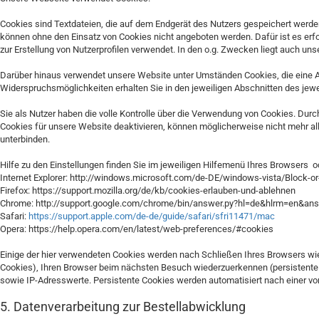
Cookies sind Textdateien, die auf dem Endgerät des Nutzers gespeichert werden
können ohne den Einsatz von Cookies nicht angeboten werden. Dafür ist es er
zur Erstellung von Nutzerprofilen verwendet. In den o.g. Zwecken liegt auch uns
Darüber hinaus verwendet unsere Website unter Umständen Cookies, die eine A
Widerspruchsmöglichkeiten erhalten Sie in den jeweiligen Abschnitten des jewe
Sie als Nutzer haben die volle Kontrolle über die Verwendung von Cookies. Dur
Cookies für unsere Website deaktivieren, können möglicherweise nicht mehr all
unterbinden.
Hilfe zu den Einstellungen finden Sie im jeweiligen Hilfemenü Ihres Browsers o
Internet Explorer: http://windows.microsoft.com/de-DE/windows-vista/Block-or
Firefox: https://support.mozilla.org/de/kb/cookies-erlauben-und-ablehnen
Chrome: http://support.google.com/chrome/bin/answer.py?hl=de&hlrm=en&an
Safari:
https://support.apple.com/de-de/guide/safari/sfri11471/mac
Opera: https://help.opera.com/en/latest/web-preferences/#cookies
Einige der hier verwendeten Cookies werden nach Schließen Ihres Browsers wie
Cookies), Ihren Browser beim nächsten Besuch wiederzuerkennen (persistente 
sowie IP-Adresswerte. Persistente Cookies werden automatisiert nach einer vo
5. Datenverarbeitung zur Bestellabwicklung