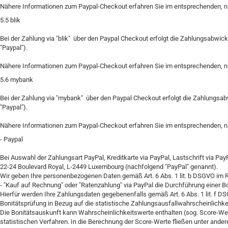
Nähere Informationen zum Paypal-Checkout erfahren Sie im entsprechenden, 
5.5
blik
Bei der Zahlung via "blik" über den Paypal Checkout erfolgt die Zahlungsabwickl
"Paypal").
Nähere Informationen zum Paypal-Checkout erfahren Sie im entsprechenden, 
5.6
mybank
Bei der Zahlung via "mybank" über den Paypal Checkout erfolgt die Zahlungsabwi
"Paypal").
Nähere Informationen zum Paypal-Checkout erfahren Sie im entsprechenden, 
-
Paypal
Bei Auswahl der Zahlungsart PayPal, Kreditkarte via PayPal, Lastschrift via PayP
22-24 Boulevard Royal, L-2449 Luxembourg (nachfolgend "PayPal" genannt).
Wir geben Ihre personenbezogenen Daten gemäß Art. 6 Abs. 1 lit. b DSGVO im Rah
- "Kauf auf Rechnung" oder "Ratenzahlung" via PayPal die Durchführung einer Bo
Hierfür werden Ihre Zahlungsdaten gegebenenfalls gemäß Art. 6 Abs. 1 lit. f D
Bonitätsprüfung in Bezug auf die statistische Zahlungsausfallwahrscheinlichk
Die Bonitätsauskunft kann Wahrscheinlichkeitswerte enthalten (sog. Score-Wer
statistischen Verfahren. In die Berechnung der Score-Werte fließen unter ander