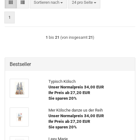
Sortieren nach
pro Seite
Sortieren nach
24 pro Seite
1
1
bis
21
(von insgesamt
21
)
Bestseller
Typisch Kölsch
Unser Normalpreis 34,00 EUR
Ihr Preis ab 27,20 EUR
Sie sparen 20%
Mer Kölsche danze us der Reih
Unser Normalpreis 34,00 EUR
Ihr Preis ab 27,20 EUR
Sie sparen 20%
Leev Marie