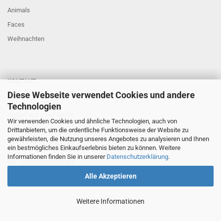
Animals
Faces
Weihnachten
KONTAKT
Diese Webseite verwendet Cookies und andere
Kontaktformular
Technologien
Atelierhaus Jan Künster
Wir verwenden Cookies und ähnliche Technologien, auch von
Gudenauer Weg 75
Drittanbietern, um die ordentliche Funktionsweise der Website zu
gewährleisten, die Nutzung unseres Angebotes zu analysieren und Ihnen
53127 Bonn
, Germany
ein bestmögliches Einkaufserlebnis bieten zu können. Weitere
Informationen finden Sie in unserer
Datenschutzerklärung
.
Tel: 0049 (0)228 282961
Alle Akzeptieren
Weitere Informationen