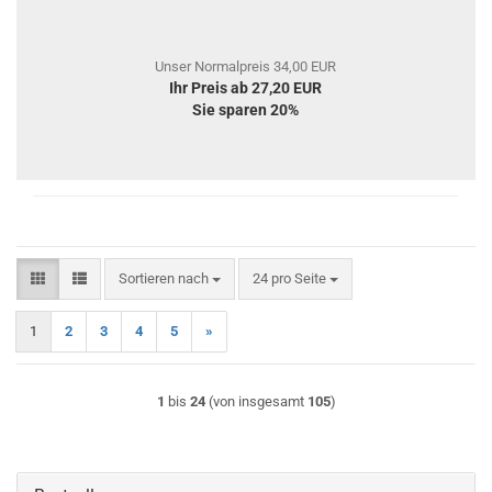
Unser Normalpreis 34,00 EUR
Ihr Preis ab 27,20 EUR
Sie sparen 20%
Sortieren nach
pro Seite
Sortieren nach
24 pro Seite
1
2
3
4
5
»
1
bis
24
(von insgesamt
105
)