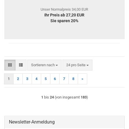
Unser Normalpreis 34,00 EUR
Ihr Preis ab 27,20 EUR
Sie sparen 20%
Sortieren nach
pro Seite
Sortieren nach
24 pro Seite
1
2
3
4
5
6
7
8
»
1
bis
24
(von insgesamt
183
)
Newsletter-Anmeldung