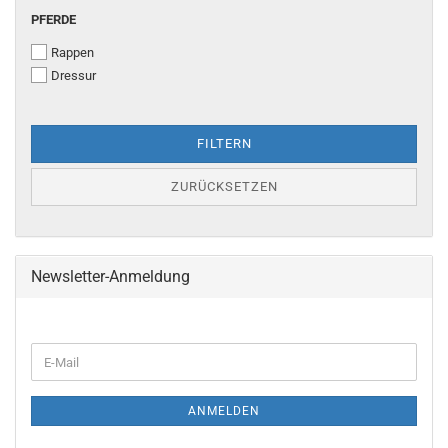
PFERDE
PFERDE
Rappen
Dressur
FILTERN
ZURÜCKSETZEN
Newsletter-Anmeldung
WEITER
E-
ZUR
Mail
NEWSLETTER-
ANMELDUNG
ANMELDEN