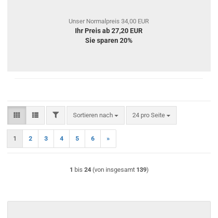
Unser Normalpreis 34,00 EUR
Ihr Preis ab 27,20 EUR
Sie sparen 20%
FILTER
Sortieren nach
pro Seite
Sortieren nach
24 pro Seite
1
2
3
4
5
6
»
1
bis
24
(von insgesamt
139
)