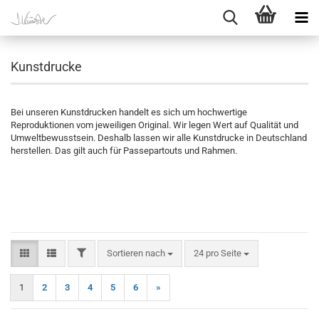
Kunstdrucke
Bei unseren Kunstdrucken handelt es sich um hochwertige
Reproduktionen vom jeweiligen Original. Wir legen Wert auf Qualität und
Umweltbewusstsein. Deshalb lassen wir alle Kunstdrucke in Deutschland
herstellen. Das gilt auch für Passepartouts und Rahmen.
FILTER
Sortieren nach
pro Seite
Sortieren nach
24 pro Seite
1
2
3
4
5
6
»