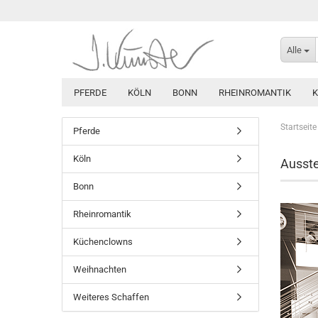
Alle
PFERDE
KÖLN
BONN
RHEINROMANTIK
Startseite
Pferde
Köln
Ausste
Bonn
Rheinromantik
Küchenclowns
Weihnachten
Weiteres Schaffen