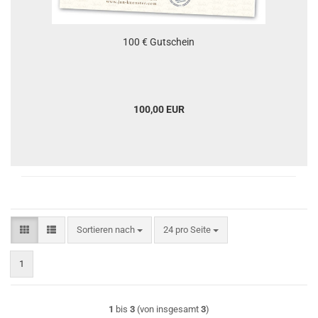
100 € Gutschein
100,00 EUR
Sortieren nach
pro Seite
Sortieren nach
24 pro Seite
1
1
bis
3
(von insgesamt
3
)