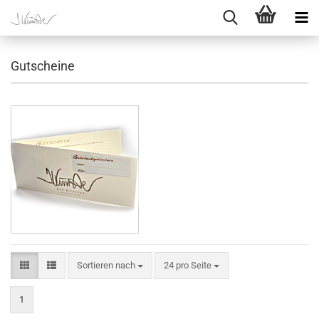
Gutscheine
Sortieren nach
pro Seite
Sortieren nach
24 pro Seite
1