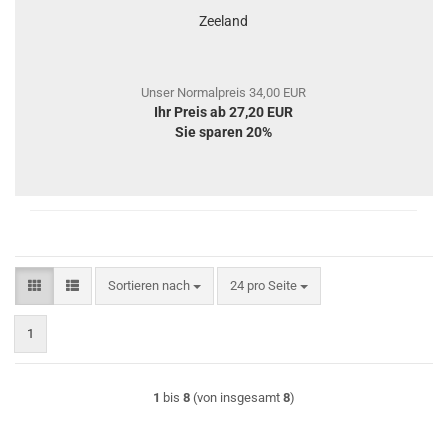
Zeeland
Unser Normalpreis 34,00 EUR
Ihr Preis ab 27,20 EUR
Sie sparen 20%
Sortieren nach
pro Seite
Sortieren nach
24 pro Seite
1
1
bis
8
(von insgesamt
8
)