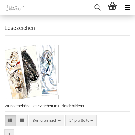
Lesezeichen
Wunderschöne Lesezeichen mit Pferdebildern!
Sortieren nach
pro Seite
Sortieren nach
24 pro Seite
1