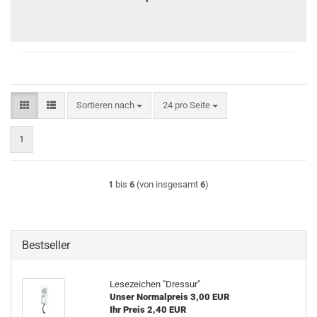
Sortieren nach
pro Seite
Sortieren nach
24 pro Seite
1
1
bis
6
(von insgesamt
6
)
Bestseller
Lesezeichen "Dressur"
Unser Normalpreis 3,00 EUR
Ihr Preis 2,40 EUR