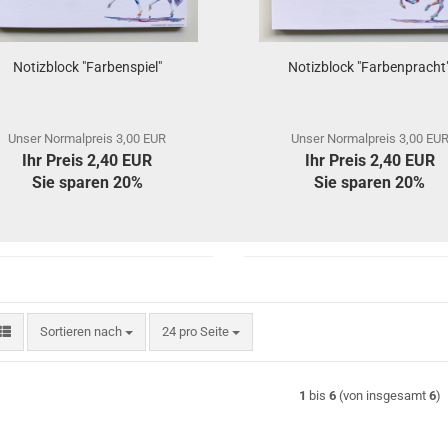
Notizblock "Farbenspiel"
Notizblock "Farbenpracht
Unser Normalpreis 3,00 EUR
Unser Normalpreis 3,00 EU
Ihr Preis 2,40 EUR
Ihr Preis 2,40 EUR
Sie sparen 20%
Sie sparen 20%
Sortieren nach
pro Seite
Sortieren nach
24 pro Seite
1
bis
6
(von insgesamt
6
)