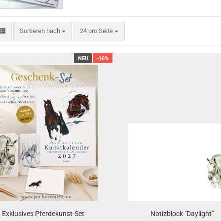
Sortieren nach
pro Seite
Sortieren nach
24 pro Seite
NEU
-16%
Exklusives Pferdekunst-Set
Notizblock "Daylight"