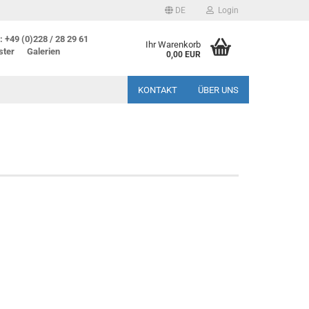
DE
Login
 +49 (0)228 / 28 29 61
Ihr Warenkorb
ster
Galerien
0,00 EUR
KONTAKT
ÜBER UNS