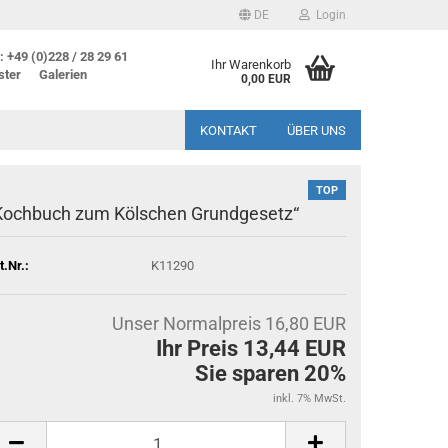
DE
Login
 +49 (0)228 / 28 29 61
Ihr Warenkorb
ster
Galerien
0,00 EUR
KONTAKT
ÜBER UNS
TOP
Kochbuch zum Kölschen Grundgesetz“
t.Nr.:
K11290
Unser Normalpreis 16,80 EUR
Ihr Preis 13,44 EUR
Sie sparen 20%
inkl. 7% MwSt.