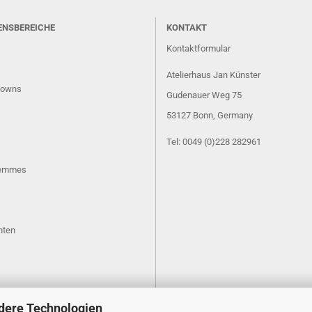
ENSBEREICHE
KONTAKT
Kontaktformular
Atelierhaus Jan Künster
lowns
Gudenauer Weg 75
53127 Bonn
, Germany
Tel: 0049 (0)228 282961
Femmes
hten
dere Technologien