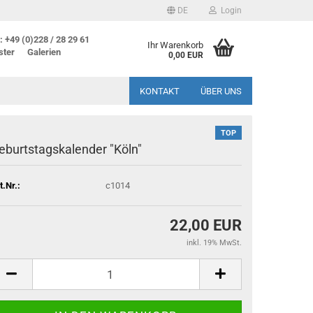
DE
Login
 +49 (0)228 / 28 29 61
Ihr Warenkorb
ster
Galerien
0,00 EUR
KONTAKT
ÜBER UNS
TOP
eburtstagskalender "Köln"
t.Nr.:
c1014
22,00 EUR
inkl. 19% MwSt.