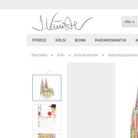
Alle
PFERDE
KÖLN
BONN
RHEINROMANTIK
»
»
»
Startseite
Köln
Köln-Kalender
Geburtstagskalend