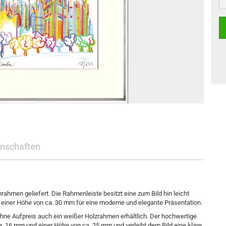
nschaften
hmen geliefert. Die Rahmenleiste besitzt eine zum Bild hin leicht
d einer Höhe von ca. 30 mm für eine moderne und elegante Präsentation.
ohne Aufpreis auch ein weißer Holzrahmen erhältlich. Der hochwertige
ca. 16 mm und einer Höhe von ca. 25 mm und verleiht dem Bild eine klare,