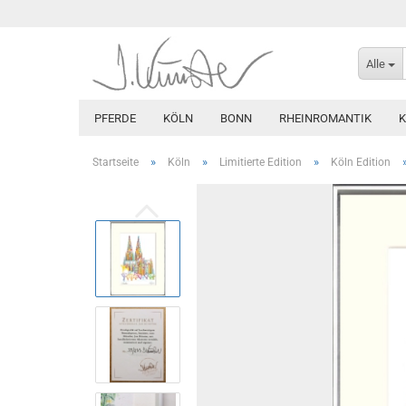
Alle
PFERDE
KÖLN
BONN
RHEINROMANTIK
»
»
»
Startseite
Köln
Limitierte Edition
Köln Edition