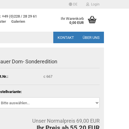
DE
Login
 +49 (0)228 / 28 29 61
Ihr Warenkorb
ster
Galerien
0,00 EUR
KONTAKT
ÜBER UNS
lauer Dom- Sonderedition
t.Nr.:
c 667
stellvariante:
Unser Normalpreis 69,00 EUR
Ihr Preis ab 55,20 EUR