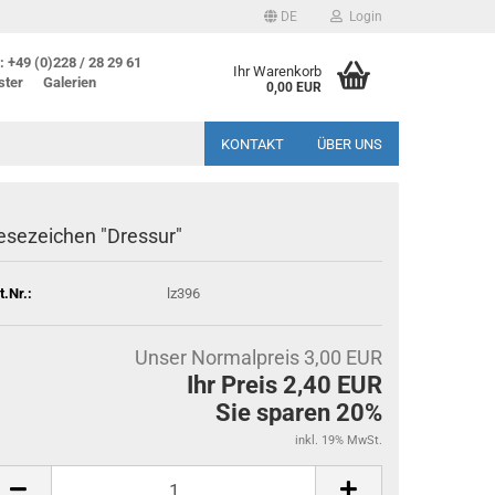
DE
Login
 +49 (0)228 / 28 29 61
Ihr Warenkorb
ster
Galerien
0,00 EUR
KONTAKT
ÜBER UNS
esezeichen "Dressur"
t.Nr.:
lz396
Unser Normalpreis 3,00 EUR
Ihr Preis 2,40 EUR
Sie sparen 20%
inkl. 19% MwSt.