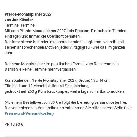
Pferde-Monatsplaner 2027
von Jan Künster
Termine, Termine...
Mit dem Pferde-Monatsplaner 2027 kein Problem! Einfach alle Termine
eintragen und immer die Übersicht behalten...
Der farbenfrohe Kalender im ansprechenden Langformat vertreibt mit
seinen ansprechenden Motiven jedes Alltagsgrau - und das im ganzen
Jahr...
Der neue Monatsplaner im praktischen Format zum Reinschreiben.
Damit Sie keine Termine mehr verpassen!
Kunstkalender Pferde Monatsplaner 2027, Größe: 15 x 44 cm,
Titelblatt und 12 Monatsblätter mit Spiralbindung,
gedruckt auf 250 g Kunstdruckpapier, vierfarbig mit Hartkartonrücken
(Ab einem Bestellwert von 80 € erfolgt die Lieferung versandkostenfrei.
Die verschiedenen Versandkosten entnehmen Sie bitte unserer Seite über
Preise-und-Versandkosten
)
VK 18,90 €