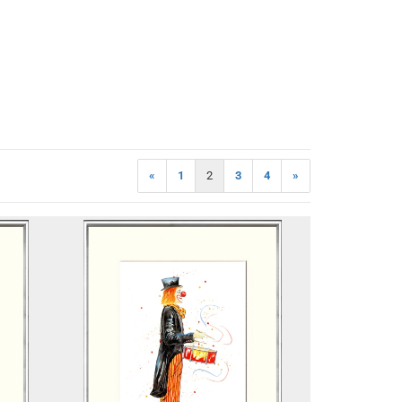
«
1
2
3
4
»