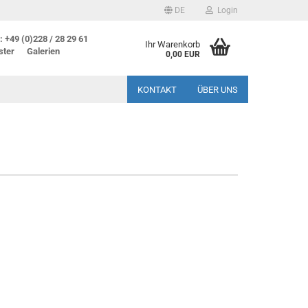
DE
Login
 +49 (0)228 / 28 29 61
Ihr Warenkorb
ster
Galerien
0,00 EUR
KONTAKT
ÜBER UNS