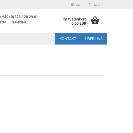
DE
Login
 +49 (0)228 / 28 29 61
Ihr Warenkorb
ster
Galerien
0,00 EUR
KONTAKT
ÜBER UNS