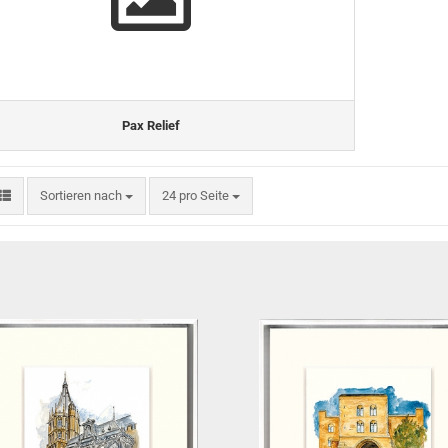
Pax Relief
Sortieren nach
pro Seite
Sortieren nach
24 pro Seite