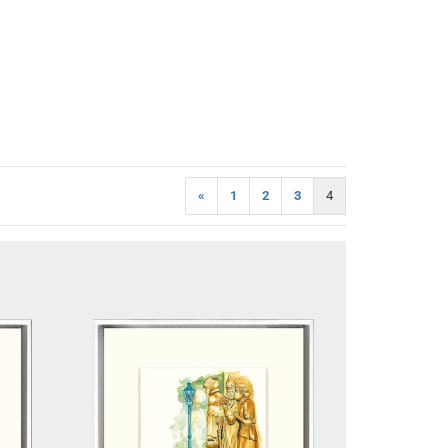
«
1
2
3
4