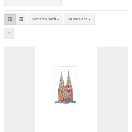
Sortieren nach
pro Seite
Sortieren nach
24 pro Seite
1