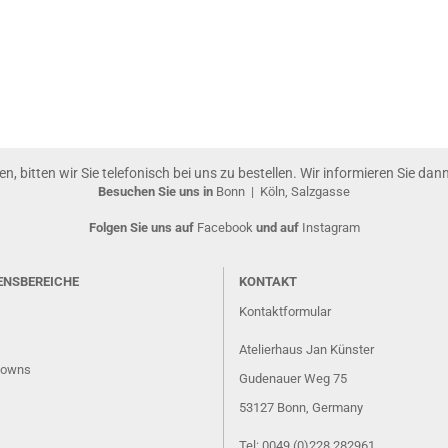
gen, bitten wir Sie telefonisch bei uns zu bestellen. Wir informieren Sie da
Besuchen Sie uns in
Bonn
|
Köln, Salzgasse
Folgen Sie uns auf
Facebook
und auf
Instagram
ENSBEREICHE
KONTAKT
Kontaktformular
Atelierhaus Jan Künster
lowns
Gudenauer Weg 75
53127 Bonn
, Germany
Tel: 0049 (0)228 282961