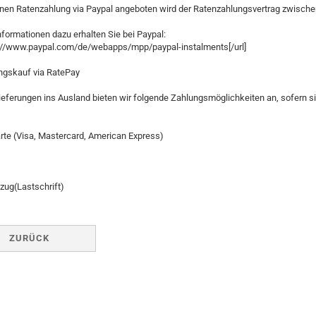
hnen Ratenzahlung via Paypal angeboten wird der Ratenzahlungsvertrag zwische
formationen dazu erhalten Sie bei Paypal:
ps://www.paypal.com/de/webapps/mpp/paypal-instalments[/url]
ngskauf via RatePay
Lieferungen ins Ausland bieten wir folgende Zahlungsmöglichkeiten an, sofern s
arte (Visa, Mastercard, American Express)
zug(Lastschrift)
ZURÜCK