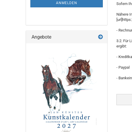
ANMELDUNG
ANMELDEN
Sofern I
Nähere In
[url]htt
- Rechnu
Angebote
3.2. Für 
ergibt:
- Kreditk
- Paypal
- Bankein