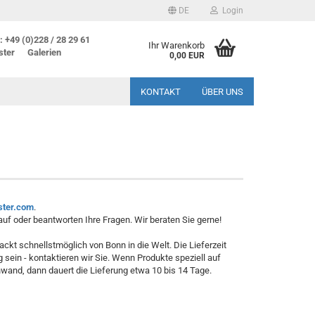
DE
Login
 +49 (0)228 / 28 29 61
Ihr Warenkorb
ster
Galerien
0,00 EUR
KONTAKT
ÜBER UNS
ster.com
.
auf oder beantworten Ihre Fragen. Wir beraten Sie gerne!
ckt schnellstmöglich von Bonn in die Welt. Die Lieferzeit
 sein - kontaktieren wir Sie. Wenn Produkte speziell auf
and, dann dauert die Lieferung etwa 10 bis 14 Tage.