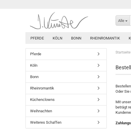
Alle
PFERDE
KÖLN
BONN
RHEINROMANTIK
Startseite
Pferde
Köln
Bestel
Bonn
Bestellen
Rheinromantik
Oder Sie 
Küchenclowns
Mit unser
beträgt r
Weihnachten
Kundenwu
Weiteres Schaffen
Zahlungs