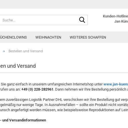
Kunden-Hotline:
Suche...
Jan Kün
KÜCHENCLOWNS
WEIHNACHTEN
WEITERES SCHAFFEN
»
Bestellen und Versand
len und Versand
 Sie ganz einfach in unserem umfangreichen Internetshop unter
www.jan-kuen
rufen uns an:
+49 (0) 228-282961
. Dann nehmen wir Ihre Bestellung persönlich 
em zuverlässigen Logistik Partner DHL verschicken wir Ihre Bestellung gut verpa
egelmäßig nur wenige Tage. In Ausnahmefällen – sollte ein Produkt nicht vorrätig
nsch angefertigt werden müssen, wie beispielsweise Reproduktionen auf Leinw
- und Versandinformationen