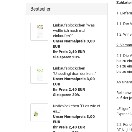
Zahlarte
Bestseller
1. Liefer
1.1. Der 
Einkaufsblöckchen "Was
wollte ich noch mal
1.2. Wir 
einkaufen?"
Unser Normalpreis 3,00
2. Versa
EUR
Ihr Preis 2,40 EUR
2.1. Die 
Sie sparen 20%
bis zu e
bis zu e
Einkaufsblöckchen
bis zu e
"Unbedingt dran denken..."
Unser Normalpreis 3,00
Ab einem 
EUR
Ihr Preis 2,40 EUR
Bei schwe
Sie sparen 20%
auf der j
Notizblöckchen "Et es wie et
„Eiligen“
es..."
Expressli
Unser Normalpreis 3,00
EUR
2.2. Für 
Ihr Preis 2,40 EUR
BE,NL,LU,