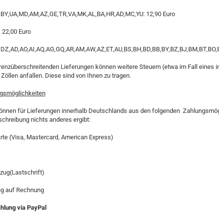
,BY,UA,MD,AM,AZ,GE,TR,VA,MK,AL,BA,HR,AD,MC,YU: 12,90 Euro
 22,00 Euro
,DZ,AD,AO,AI,AQ,AG,GQ,AR,AM,AW,AZ,ET,AU,BS,BH,BD,BB,BY,BZ,BJ,BM,BT,BO,B
grenzüberschreitenden Lieferungen können weitere Steuern (etwa im Fall eines
Zöllen anfallen. Diese sind von Ihnen zu tragen.
ngsmöglichkeiten
können für Lieferungen innerhalb Deutschlands aus den folgenden Zahlungsmög
schreibung nichts anderes ergibt:
arte (Visa, Mastercard, American Express)
zug(Lastschrift)
ung auf Rechnung
hlung via PayPal