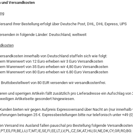
n und Versandkosten
ung
Versand Ihrer Bestellung erfolgt über Deutsche Post, DHL, DHL Express, UPS
versenden in folgende Länder: Deutschland, weltweit
ndkosten
Versandkosten innerhalb von Deutschland staffeln sich wie folgt:
inem Warenwert von 12 Euro erheben wir 3 Euro Versandkosten
inem Warenwert von 35 Euro erheben wir 4,80 Euro Versandkosten
inem Warenwert von 80 Euro erheben wir 6.80 Euro Versandkosten
Bruttobestellwert von 80 EUR versenden wir versandkostenfrei.
ren und sperrigen Artikeln fällt zusätzlich pro Lieferadresse ein Aufschlag vo
eweiligen Artikelseite gesondert hingewiesen.
 Kunden bieten wir gegen Aufpreis Expressversand über Nacht an (nur innerhalb
eferungen betragen 25 €. Expressbestellungen bitte nur telefonisch unter +49 (
den Versand ins Ausland fallen pauschal pro Bestellung folgende Versandkosten
PT,ES,FR,BE,LU,IT,MT,IE,SE,FI,EE,LT,LV,PL,CZ,SK,AT,HU,SI,NE,DK,CY,GR,RO,BG: 