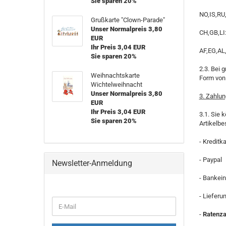
Sie sparen 20%
NO,IS,RU
Grußkarte "Clown-Parade"
Unser Normalpreis 3,80
CH,GB,LI:
EUR
Ihr Preis 3,04 EUR
AF,EG,AL
Sie sparen 20%
2.3. Bei 
Weihnachtskarte
Form von 
Wichtelweihnacht
Unser Normalpreis 3,80
3. Zahlu
EUR
Ihr Preis 3,04 EUR
3.1. Sie 
Sie sparen 20%
Artikelbe
- Kreditk
- Paypal
Newsletter-Anmeldung
- Bankein
- Liefer
WEITER
E-
ZUR
-
Ratenza
Mail
NEWSLETTER-