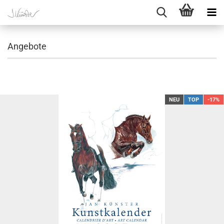
Angebote
NEU
TOP
-17%