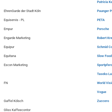
Patricia K
EhrenGarde der Stadt Köln
Paunger 
Equiservis - PL
PETA
Empur
Porsche
Engarde Marketing
Robert Kre
Equipur
Schmid Co
Equitana
Slow Food
Escon Marketing
Sportpfer
Taseko La
FN
World Visi
Vogue
Gaffel Kölsch
Zuccero
Gliss Kaffeecontor