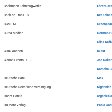
Böckmann Fahrzeugwerke
EhrenGard
Back on Track - S
Der Feins
BCM - NL
Greenpea
Burda Medien
German Ho
Gliss Kaff
CHIO Aachen
Iwest
Clarion Events - GB
Joe Coker
Kameha Gr
Deutsche Bank
Max
Deutsche Reiterliche Vereinigung
Nightwish
Dorint Hotels
organicbio
Du Mont Verlag
Paolo Con